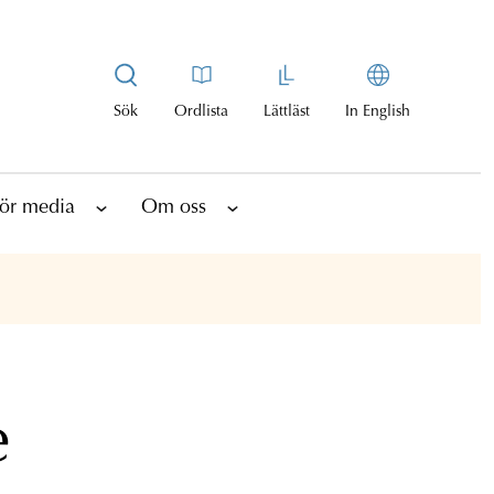
Sök
Ordlista
Lättläst
In English
ör media
Om oss
e