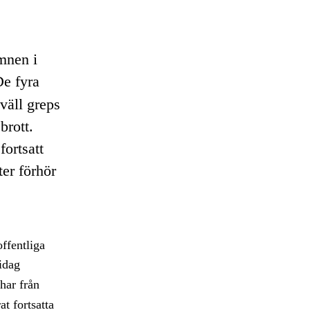
mnen i
De fyra
väll greps
brott.
fortsatt
er förhör
ffentliga
idag
har från
t fortsatta