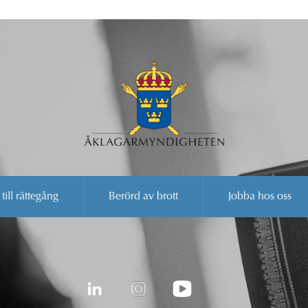
 till rättegång
Berörd av brott
Jobba hos oss