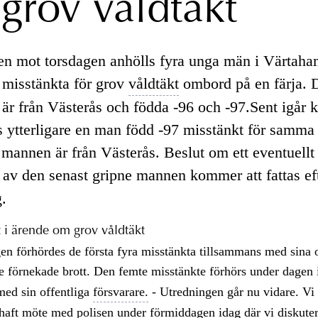
grov våldtäkt
en mot torsdagen anhölls fyra unga män i Värtaha
misstänkta för grov
våldtäkt
ombord på en färja. 
 är från Västerås och födda -96 och -97.Sent igår k
s ytterligare en man född -97 misstänkt för samma 
mannen är från Västerås. Beslut om ett eventuellt 
av den senast gripne mannen kommer att fattas eft
g.
 i ärende om grov våldtäkt
n förhördes de första fyra misstänkta tillsammans med sina o
 förnekade brott. Den femte misstänkte förhörs under dagen 
med sin offentliga
försvarare.
- Utredningen går nu vidare. Vi 
haft möte med polisen under förmiddagen idag där vi diskutera