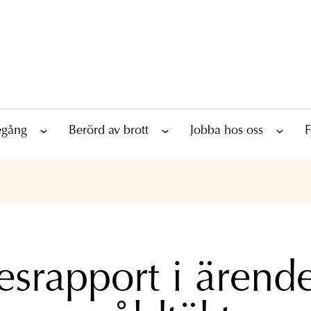
tegång
Berörd av brott
Jobba hos oss
F
esrapport i ärend