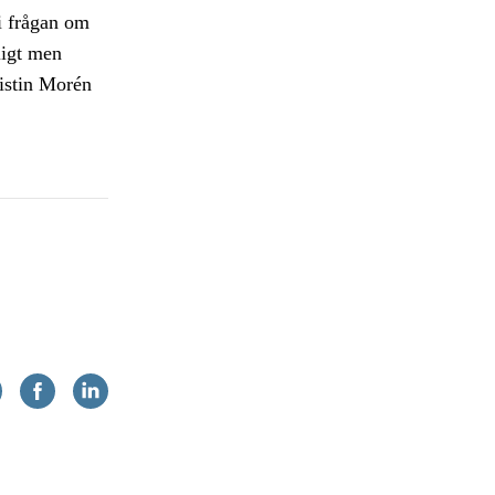
 i frågan om
ligt men
istin Morén