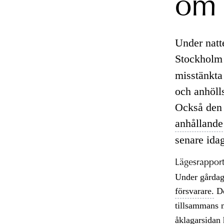
om 
Under natt
Stockholm 
misstänkta
och anhöll
Också den 
anhållande
senare ida
Lägesrapport
Under gårdage
försvarare.
De
tillsammans 
åklagarsidan 