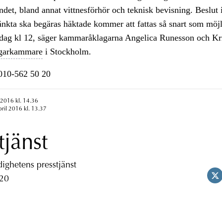
endet, bland annat vittnesförhör och teknisk bevisning. Beslut
nkta ska begäras häktade kommer att fattas så snart som möj
ndag kl 12, säger kammaråklagarna Angelica Runesson och Kr
agarkammare
i Stockholm.
n010-562 50 20
 2016 kl. 14.36
pril 2016 kl. 13.37
tjänst
ghetens presstjänst
 20