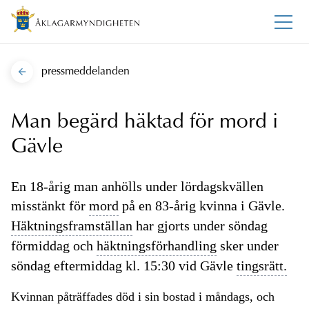
pressmeddelanden
Man begärd häktad för mord i
Gävle
En 18-årig man anhölls under lördagskvällen
misstänkt för
mord
på en 83-årig kvinna i Gävle.
Häktningsframställan
har gjorts under söndag
förmiddag och
häktningsförhandling
sker under
söndag eftermiddag kl. 15:30 vid Gävle
tingsrätt.
Kvinnan påträffades död i sin bostad i måndags, och