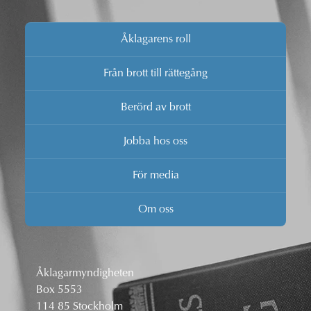
Åklagarens roll
Från brott till rättegång
Berörd av brott
Jobba hos oss
För media
Om oss
Åklagarmyndigheten
Box 5553
114 85 Stockholm