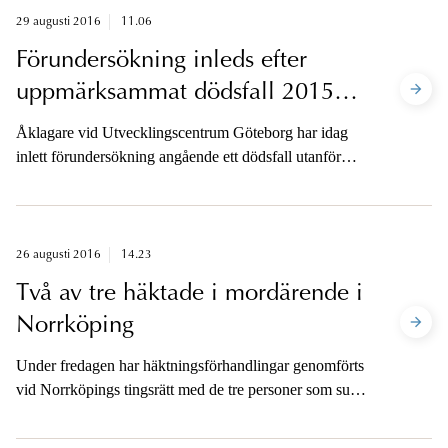
29 augusti 2016
11.06
Förundersökning inleds efter
uppmärksammat dödsfall 2015
utanför Arboga
Åklagare vid Utvecklingscentrum Göteborg har idag
inlett förundersökning angående ett dödsfall utanför
Arboga 2015. Ärendet togs upp till granskning efter en
begäran om överprövning.
26 augusti 2016
14.23
Två av tre häktade i mordärende i
Norrköping
Under fredagen har häktningsförhandlingar genomförts
vid Norrköpings tingsrätt med de tre personer som suttit
anhållna på sannolika skäl misstänkta för mord i
Klockaretorpet i Norrköping den 22 juni i år.