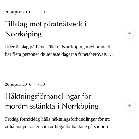
26 augusti 2016
8.19
Tillslag mot piratnätverk i
Norrköping
Efter tillslag på flera ställen i Norrköping med omnejd
har flera personer de senaste dagarna frihetsberövats på
grund av misstankar om olovlig hantering av
avkodningsutrustning, så kallad "card sharing". Card
sharing gör det möjligt att ta emot betal-TV utan att
betala till TV-bolagen.
26 augusti 2016
7.30
Häktningsförhandlingar för
mordmisstänkta i Norrköping
Fredag förmiddag hålls häktningsförhandlingar för tre
anhållna personer som är begärda häktade på sannolika
skäl misstänkta för mord i slutet av juni.