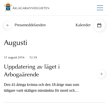
Pressmeddelanden
Kalender
Augusti
31 augusti 2016
12.39
Uppdatering av läget i
Arbogaärende
Den 41-åringa kvinna och den 18-årige man som
tidigare varit skäligen misstänkta för mord och
mordförsök i Arboga greps igår kväll i Norge. De är nu
anhållna på sannolika skäl misstänkta för brotten.