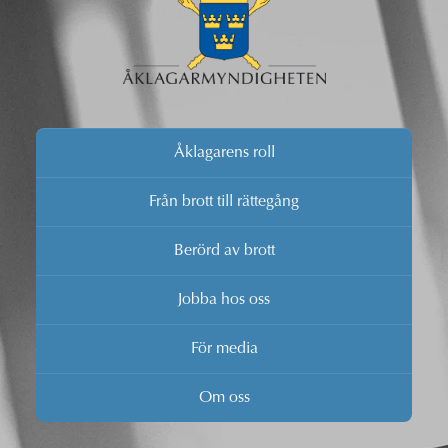
Åklagarens roll
Från brott till rättegång
Berörd av brott
Jobba hos oss
För media
Om oss