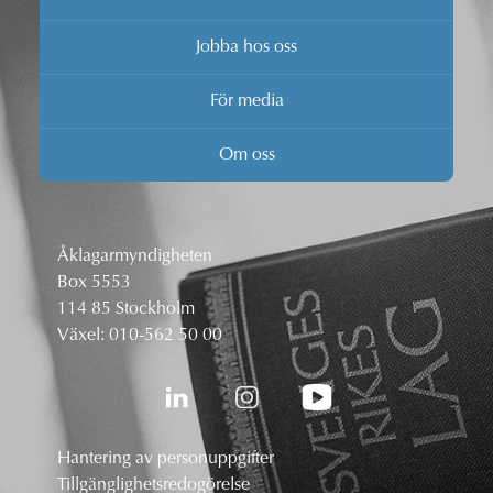
Jobba hos oss
För media
Om oss
Åklagarmyndigheten
Box 5553
114 85 Stockholm
Växel:
010-562 50 00
Hantering av personuppgifter
Tillgänglighetsredogörelse