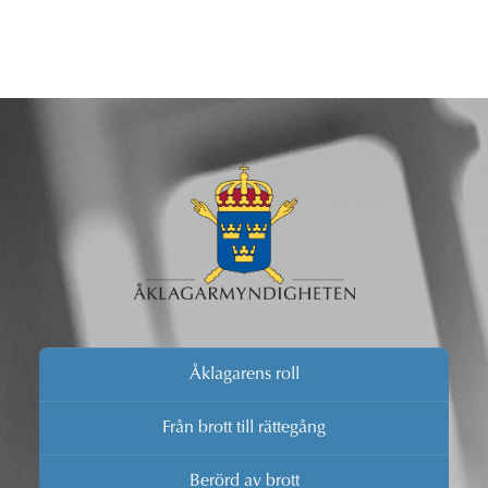
Åklagarens roll
Från brott till rättegång
Berörd av brott