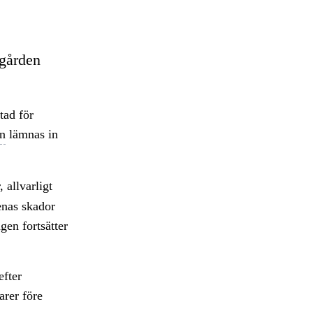
pgården
tad för
an
lämnas in
 allvarligt
enas skador
en fortsätter
efter
rer före