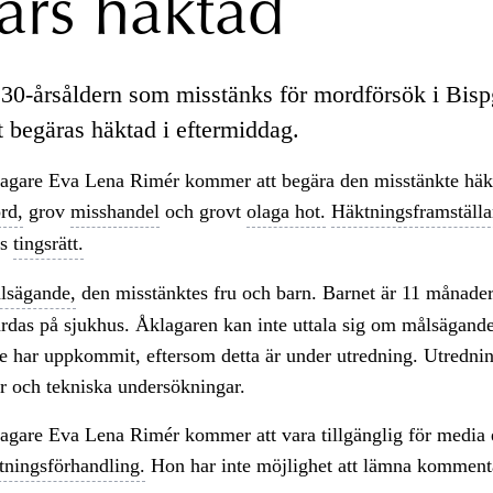
ärs häktad
30-årsåldern som misstänks för mordförsök i Bis
 begäras häktad i eftermiddag.
lagare Eva Lena Rimér kommer att begära den misstänkte häk
rd,
grov
misshandel
och grovt
olaga hot.
Häktningsframställ
ds
tingsrätt.
lsägande,
den misstänktes fru och barn. Barnet är 11 månader,
rdas på sjukhus. Åklagaren kan inte uttala sig om målsägand
 har uppkommit, eftersom detta är under utredning. Utredning
r och tekniska undersökningar.
agare Eva Lena Rimér kommer att vara tillgänglig för media 
tningsförhandling.
Hon har inte möjlighet att lämna kommenta