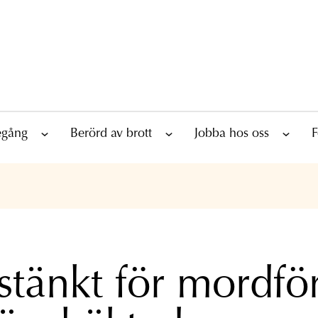
tegång
Berörd av brott
Jobba hos oss
F
stänkt för mordfö