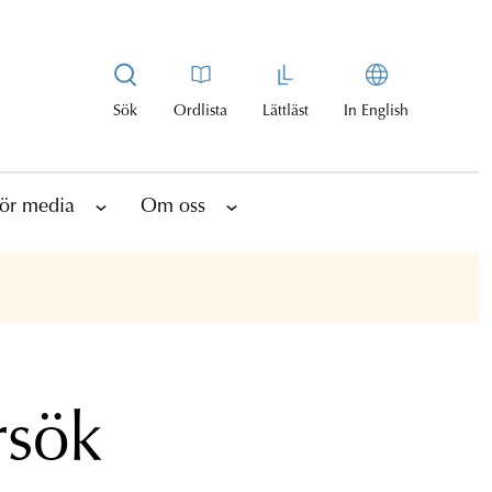
Sök
Ordlista
Lättläst
In English
ör media
Om oss
rsök