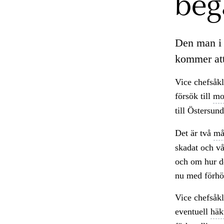
beg
Den man i 
kommer att
Vice chefsåk
försök till
mo
till Östersun
Det är två
må
skadat och vå
och om hur de
nu med förhö
Vice chefsåkl
eventuell
häk