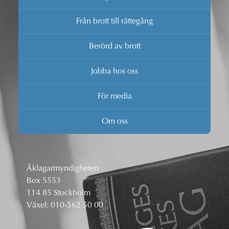
Från brott till rättegång
Berörd av brott
Jobba hos oss
För media
Om oss
Åklagarmyndigheten
Box 5553
114 85 Stockholm
Växel:
010-562 50 00