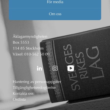
För media
Om oss
Åklagarmyndigheten
Box 5553
114 85 Stockholm
Växel:
010-562 50 00
Hantering av personuppgifter
Tillgänglighetsredogörelse
Kontakta oss
Ordlista