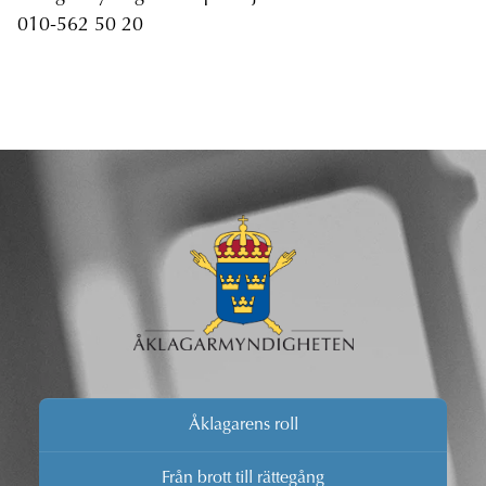
010-562 50 20
Åklagarens roll
Från brott till rättegång