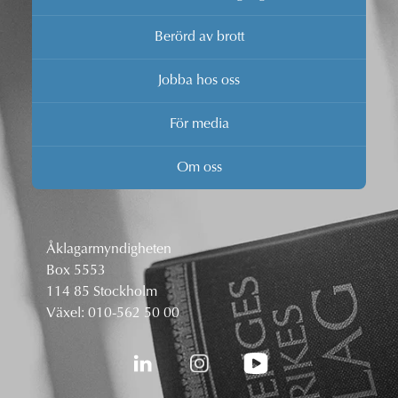
Berörd av brott
Jobba hos oss
För media
Om oss
Åklagarmyndigheten
Box 5553
114 85 Stockholm
Växel:
010-562 50 00