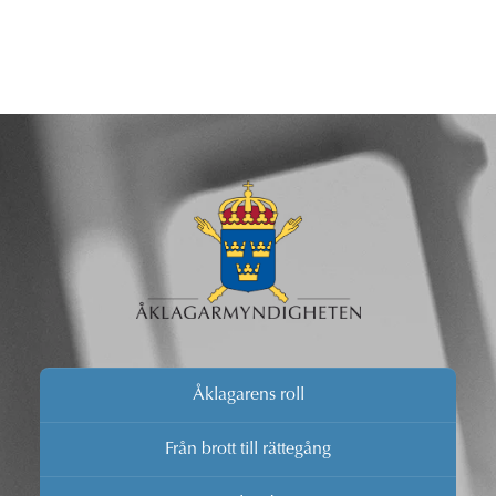
Åklagarens roll
Från brott till rättegång