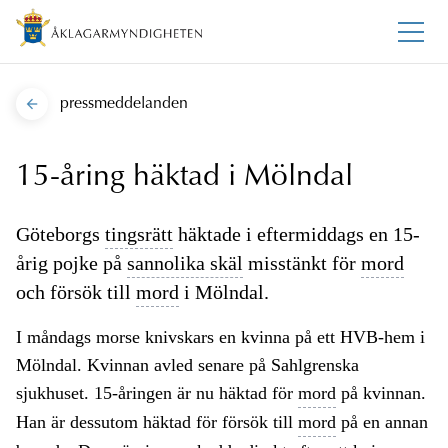
pressmeddelanden
15-åring häktad i Mölndal
Göteborgs
tingsrätt
häktade i eftermiddags en 15-
årig pojke på
sannolika skäl
misstänkt för
mord
och försök till
mord
i Mölndal.
I måndags morse knivskars en kvinna på ett HVB-hem i
Mölndal. Kvinnan avled senare på Sahlgrenska
sjukhuset. 15-åringen är nu häktad för
mord
på kvinnan.
Han är dessutom häktad för försök till
mord
på en annan