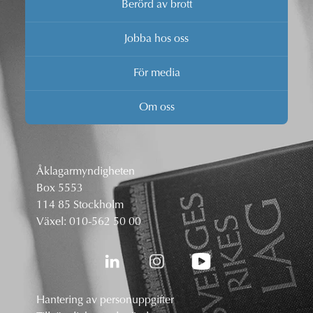
Berörd av brott
Jobba hos oss
För media
Om oss
Åklagarmyndigheten
Box 5553
114 85 Stockholm
Växel:
010-562 50 00
Hantering av personuppgifter