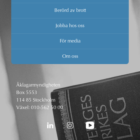
Berörd av brott
Jobba hos oss
För media
Om oss
Åklagarmyndigheten
Box 5553
114 85 Stockholm
Växel:
010-562 50 00