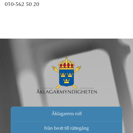
010-562 50 20
Åklagarens roll
Från brott till rättegång