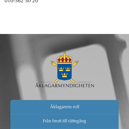
010-562 50 20
Åklagarens roll
Från brott till rättegång