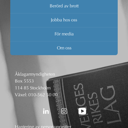
Berörd av brott
Jobba hos oss
För media
Om oss
Åklagarmyndigheten
Box 5553
114 85 Stockholm
Växel:
010-562 50 00
Hantering av personuppgifter