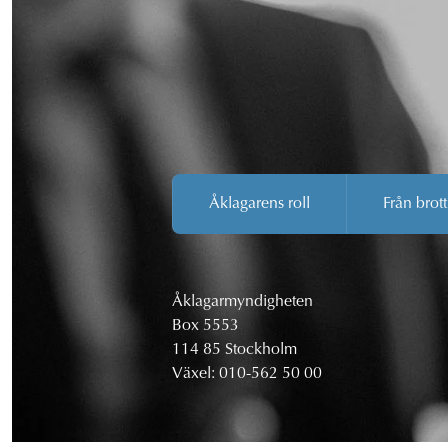
Åklagarens roll
Från brott
Åklagarmyndigheten
Box 5553
114 85 Stockholm
Växel:
010-562 50 00