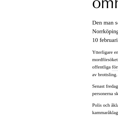
omh
Den man s
Norrköping
10 februari
Ytterligare e
mordförsöket
offentliga
för
av brottsling
Senast fredag
personerna sk
Polis och åkl
kammaråklagar