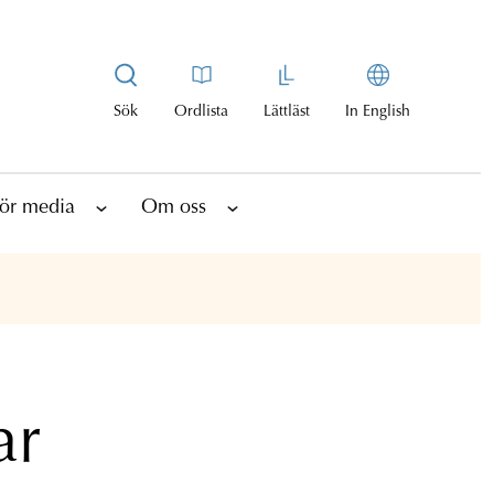
Sök
Ordlista
Lättläst
In English
ör media
Om oss
ar