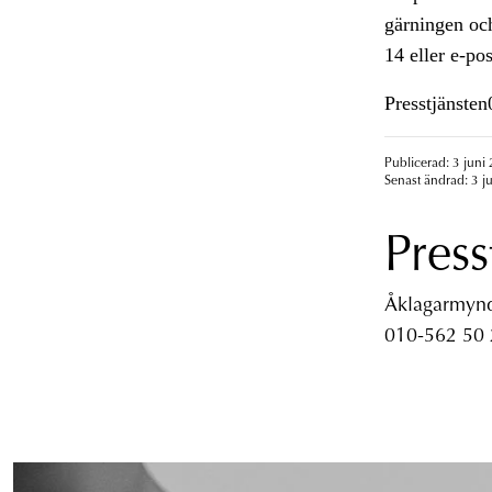
gärningen och
14 eller e-po
Presstjänste
Publicerad: 3 juni
Senast ändrad: 3 j
Press
Åklagarmyndi
010-562 50