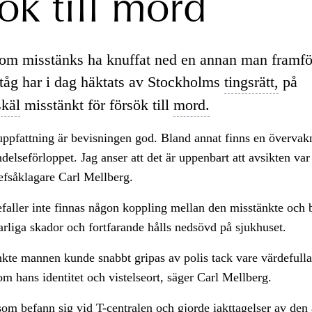
sök till mord
m misstänks ha knuffat ned en annan man framför
tåg har i dag häktats av Stockholms
tingsrätt,
på
skäl
misstänkt för försök till
mord.
uppfattning är bevisningen god. Bland annat finns en övervak
delseförloppet. Jag anser att det är uppenbart att avsikten var
efsåklagare Carl Mellberg.
efaller inte finnas någon koppling mellan den misstänkte och b
arliga skador och fortfarande hålls nedsövd på sjukhuset.
kte mannen kunde snabbt gripas av polis tack vare värdefulla 
m hans identitet och vistelseort, säger Carl Mellberg.
om befann sig vid T-centralen och gjorde iakttagelser av den 