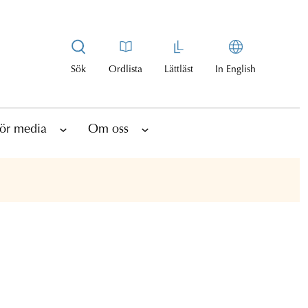
Sök
Ordlista
Lättläst
In English
ör media
Om oss