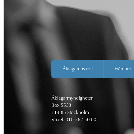
Åklagarens roll
Från brott
Åklagarmyndigheten
Box 5553
114 85 Stockholm
Växel:
010-562 50 00