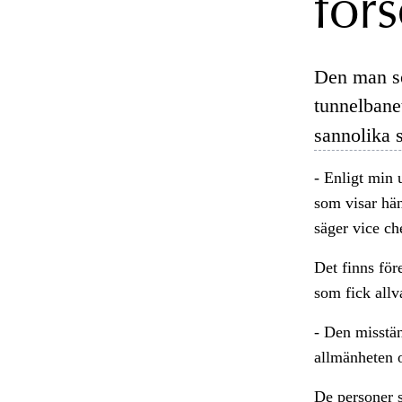
för
Den man so
tunnelbane
sannolika 
- Enligt min 
som visar hän
säger vice ch
Det finns för
som fick allv
- Den misstän
allmänheten o
De personer s