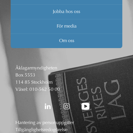
Jobba hos oss
För media
Om oss
Åklagarmyndigheten
Box 5553
114 85 Stockholm
Växel:
010-562 50 00
Hantering av personuppgifter
Tillgänglighetsredogörelse