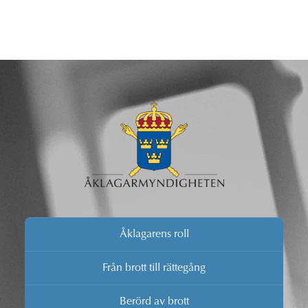
Åklagarens roll
Från brott till rättegång
Berörd av brott