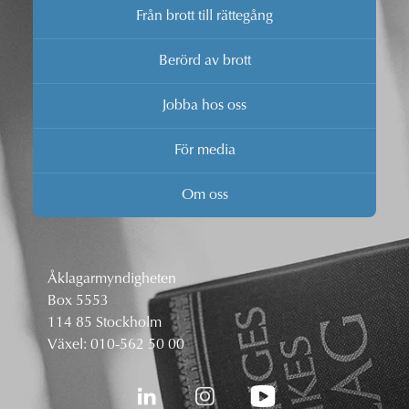
Från brott till rättegång
Berörd av brott
Jobba hos oss
För media
Om oss
Åklagarmyndigheten
Box 5553
114 85 Stockholm
Växel:
010-562 50 00