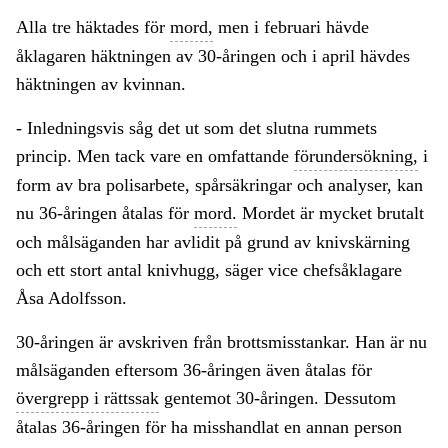
Alla tre häktades för
mord,
men i februari hävde
åklagaren häktningen av 30-åringen och i april hävdes
häktningen av kvinnan.
- Inledningsvis såg det ut som det slutna rummets
princip. Men tack vare en omfattande
förundersökning,
i
form av bra polisarbete, spårsäkringar och analyser, kan
nu 36-åringen åtalas för
mord.
Mordet är mycket brutalt
och målsäganden har avlidit på grund av knivskärning
och ett stort antal knivhugg, säger vice chefsåklagare
Åsa Adolfsson.
30-åringen är avskriven från brottsmisstankar. Han är nu
målsäganden eftersom 36-åringen även åtalas för
övergrepp i rättssak
gentemot 30-åringen. Dessutom
åtalas 36-åringen för ha misshandlat en annan person