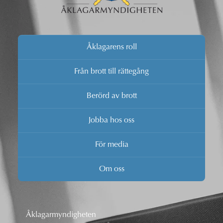
Åklagarens roll
Från brott till rättegång
Berörd av brott
Jobba hos oss
För media
Om oss
Åklagarmyndigheten