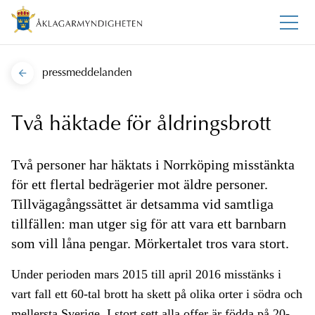
pressmeddelanden
Två häktade för åldringsbrott
Två personer har häktats i Norrköping misstänkta
för ett flertal bedrägerier mot äldre personer.
Tillvägagångssättet är detsamma vid samtliga
tillfällen: man utger sig för att vara ett barnbarn
som vill låna pengar. Mörkertalet tros vara stort.
Under perioden mars 2015 till april 2016 misstänks i
vart fall ett 60-tal brott ha skett på olika orter i södra och
mellersta Sverige. I stort sett alla offer är födda på 20-