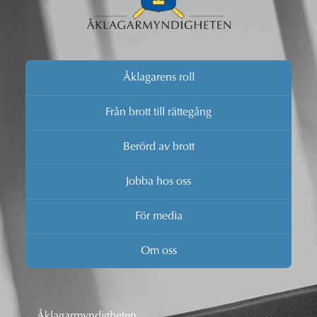
Åklagarens roll
Från brott till rättegång
Berörd av brott
Jobba hos oss
För media
Om oss
Åklagarmyndigheten