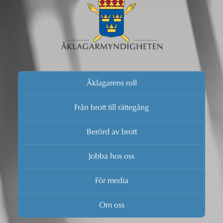
Åklagarens roll
Från brott till rättegång
Berörd av brott
Jobba hos oss
För media
Om oss