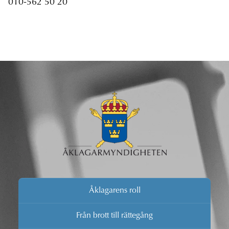
010-562 50 20
Åklagarens roll
Från brott till rättegång