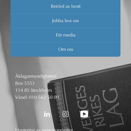
Berörd av brott
Jobba hos oss
För media
Om oss
Åklagarmyndigheten
Box 5553
114 85 Stockholm
Växel:
010-562 50 00
Hantering av personuppgifter