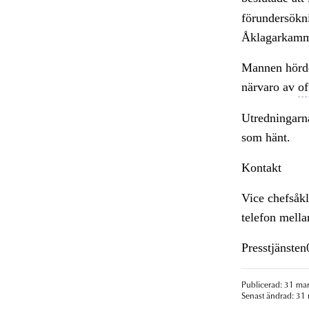
förundersökn
Åklagarkamm
Mannen hördes
närvaro av
of
Utredningarna
som hänt.
Kontakt
Vice chefsåk
telefon mell
Presstjänste
Publicerad: 31 mar
Senast ändrad: 31 