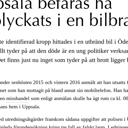
sala befaras ha
olyckats i en bilb
e identifierad kropp hittades i en utbränd bil i Ö
lt tyder på att den döde är en ung politiker verksa
t finns just nu inget som tyder på att brott ligge
.
der senhösten 2015 och vintern 2016 anmält att han utsatts fö
rnet som han mottagit på bland annat sin mobiltelefon. Han h
 en
misshandel
som enligt anmälan skulle ha ägt rum ca kl. 0
hans hem i Uppsala.
d utredningsåtgärder framkom sådana uppgifter att polisen i
 inleda
förundersökning
kring tre fall av falskt larm. Ledninge