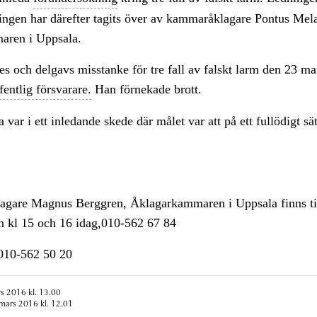
ingen har därefter tagits över av kammaråklagare Pontus Mel
aren i Uppsala.
 och delgavs misstanke för tre fall av falskt larm den 23 ma
fentlig försvarare.
Han förnekade brott.
 var i ett inledande skede där målet var att på ett fullödigt sä
lagare Magnus Berggren, Åklagarkammaren i Uppsala finns ti
an kl 15 och 16 idag,010-562 67 84
n010-562 50 20
s 2016 kl. 13.00
mars 2016 kl. 12.01