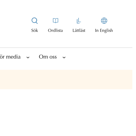
Sök
Ordlista
Lättläst
In English
ör media
Om oss