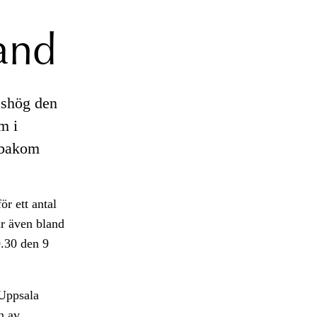
rand
deshög den
m i
r bakom
r ett antal
ar även bland
0.30 den 9
 Uppsala
n av