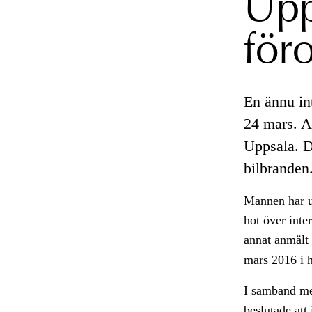
Upp
för
En ännu int
24 mars. Al
Uppsala. De
bilbranden
Mannen har un
hot över inte
annat anmält
mars 2016 i 
I samband me
beslutade att