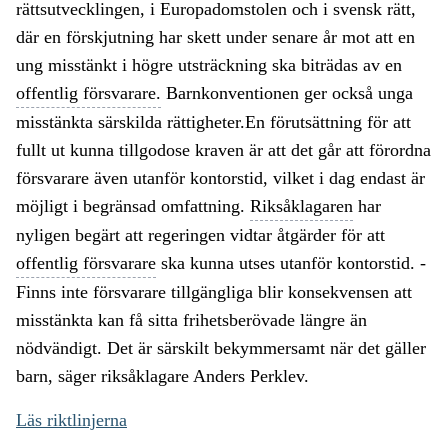
rättsutvecklingen, i Europadomstolen och i svensk rätt,
där en förskjutning har skett under senare år mot att en
ung misstänkt i högre utsträckning ska biträdas av en
offentlig försvarare.
Barnkonventionen ger också unga
misstänkta särskilda rättigheter.En förutsättning för att
fullt ut kunna tillgodose kraven är att det går att förordna
försvarare även utanför kontorstid, vilket i dag endast är
möjligt i begränsad omfattning.
Riksåklagaren
har
nyligen begärt att regeringen vidtar åtgärder för att
offentlig försvarare
ska kunna utses utanför kontorstid. -
Finns inte försvarare tillgängliga blir konsekvensen att
misstänkta kan få sitta frihetsberövade längre än
nödvändigt. Det är särskilt bekymmersamt när det gäller
barn, säger riksåklagare Anders Perklev.
Läs riktlinjerna