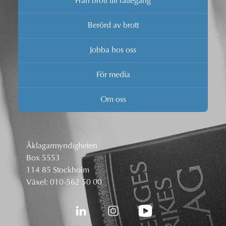
Från brott till rättegång
Berörd av brott
Jobba hos oss
För media
Om oss
Åklagarmyndigheten
Box 5553
114 85 Stockholm
Växel:
010-562 50 00