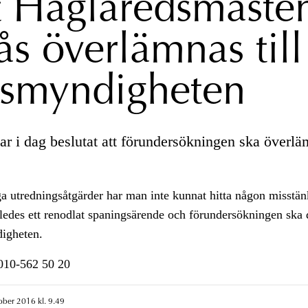
 Häglaredsmasten
ås överlämnas till
ismyndigheten
r i dag beslutat att förundersökningen ska överläm
iga utredningsåtgärder har man inte kunnat hitta någon misstänk
ledes ett renodlat spaningsärende och förundersökningen ska 
digheten.
n010-562 50 20
ober 2016 kl. 9.49