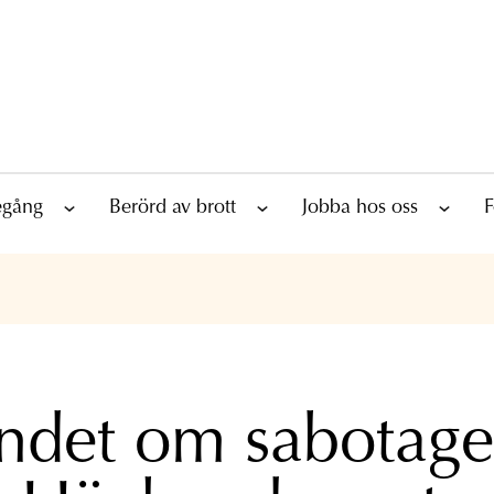
tegång
Berörd av brott
Jobba hos oss
F
ndet om sabotage