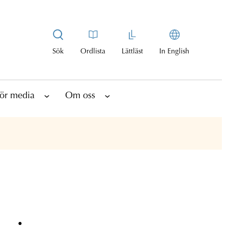
Sök
Ordlista
Lättläst
In English
ör media
Om oss