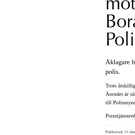
mot
Bor
Pol
Åklagare ha
polis.
Trots åtskill
Ärendet är så
till Polismyn
Presstjänste
Publicerad: 31 okt