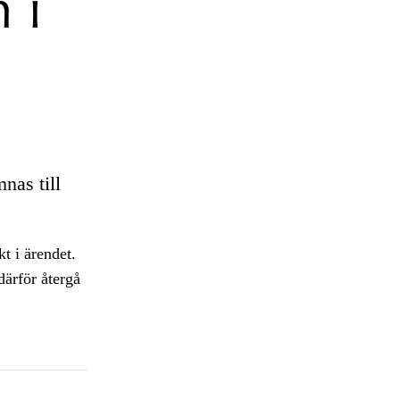
 i
nas till
t i ärendet.
därför återgå