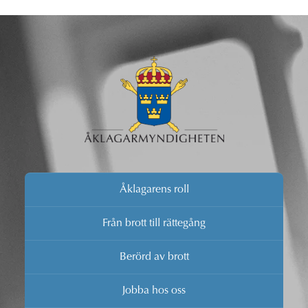
Åklagarens roll
Från brott till rättegång
Berörd av brott
Jobba hos oss