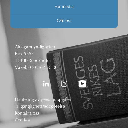
För media
Om oss
Åklagarmyndigheten
Box 5553
114 85 Stockholm
Växel:
010-562 50 00
Hantering av personuppgifter
Tillgänglighetsredogörelse
Kontakta oss
Ordlista