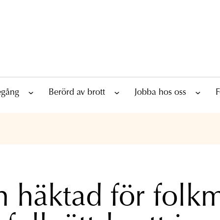
tegång
Berörd av brott
Jobba hos oss
F
 häktad för folk