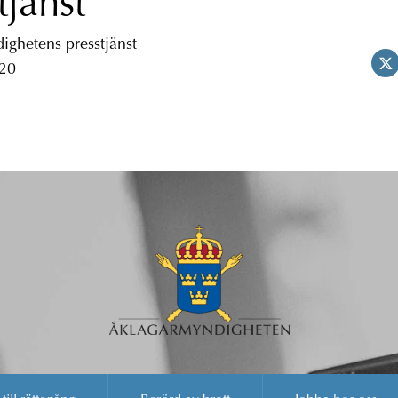
tjänst
ghetens presstjänst
 20