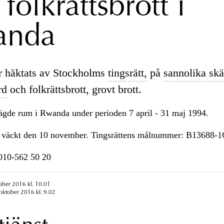
folkrättsbrott i
anda
r häktats av Stockholms
tingsrätt,
på
sannolika skä
rd
och folkrättsbrott, grovt brott.
ägde rum i Rwanda under perioden 7 april - 31 maj 1994.
a väckt den 10 november. Tingsrättens målnummer: B13688-1
n010-562 50 20
ober 2016 kl. 10.01
oktober 2016 kl. 9.02