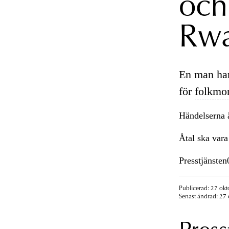
och 
Rw
En man ha
för
folkmo
Händelserna 
Åtal ska var
Presstjänste
Publicerad: 27 okt
Senast ändrad: 27 