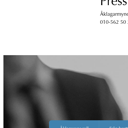
Press
Åklagarmyndi
010-562 50