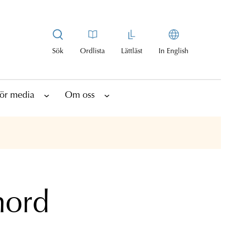
Sök
Ordlista
Lättläst
In English
ör media
Om oss
mord