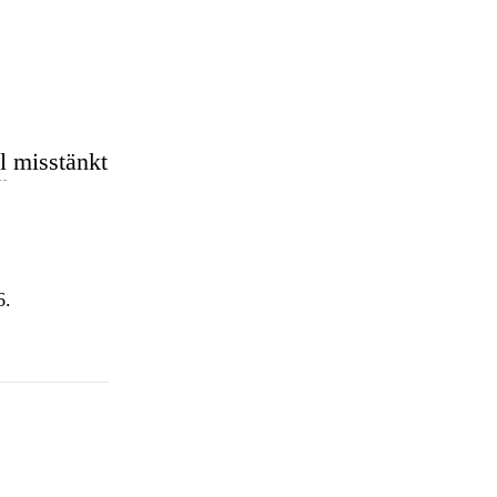
l
misstänkt
6.