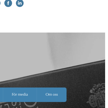
För media
Om oss