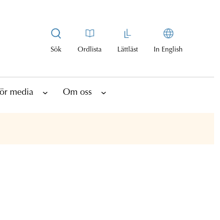
Sök
Ordlista
Lättläst
In English
ör media
Om oss