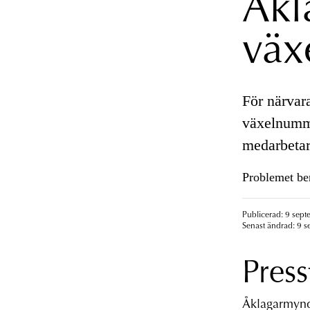
Åkl
väx
För närvara
växelnumme
medarbetar
Problemet ber
Publicerad: 9 sept
Senast ändrad: 9 s
Press
Åklagarmyndi