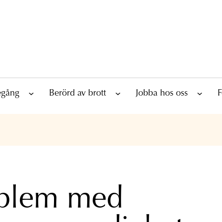
tegång
Berörd av brott
Jobba hos oss
F
blem med