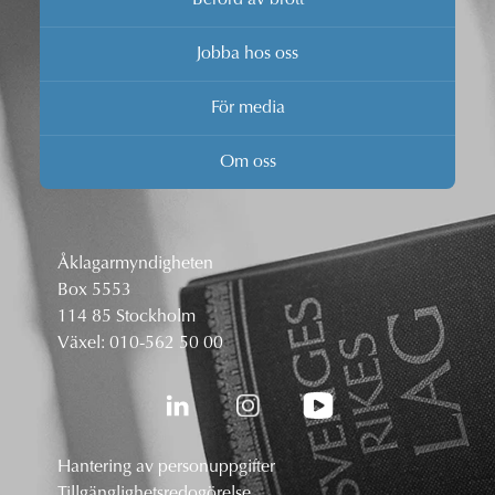
Jobba hos oss
För media
Om oss
Åklagarmyndigheten
Box 5553
114 85 Stockholm
Växel:
010-562 50 00
Hantering av personuppgifter
Tillgänglighetsredogörelse