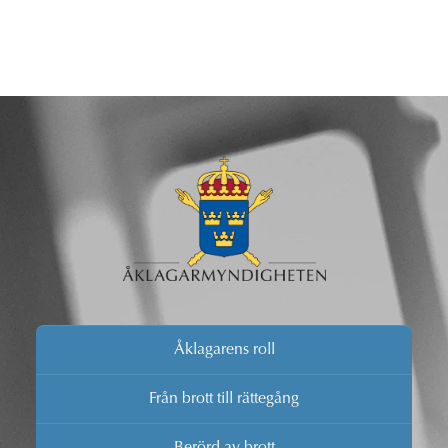
Åklagarens roll
Från brott till rättegång
Berörd av brott