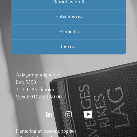
Berörd av brott
Jobba hos oss
För media
Om oss
Åklagarmyndigheten
Box 5553
114 85 Stockholm
Växel:
010-562 50 00
Hantering av personuppgifter