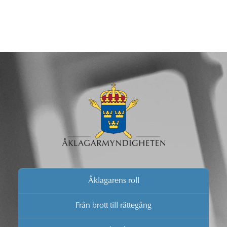
Åklagarens roll
Från brott till rättegång