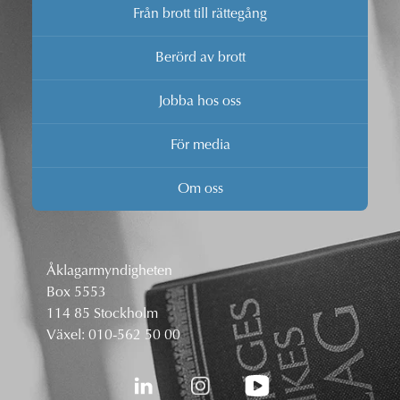
Från brott till rättegång
Berörd av brott
Jobba hos oss
För media
Om oss
Åklagarmyndigheten
Box 5553
114 85 Stockholm
Växel:
010-562 50 00