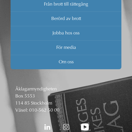
Från brott till rättegång
Berörd av brott
Jobba hos oss
För media
Om oss
Åklagarmyndigheten
Box 5553
114 85 Stockholm
Växel:
010-562 50 00