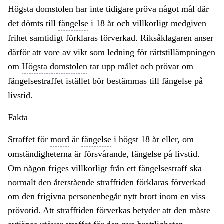
Högsta domstolen har inte tidigare pröva något
mål
där
det dömts till
fängelse
i 18 år och villkorligt medgiven
frihet samtidigt förklaras förverkad.
Riksåklagaren
anser
därför att vore av vikt som ledning för rättstillämpningen
om
Högsta domstolen
tar upp målet och prövar om
fängelsestraffet istället bör bestämmas till
fängelse
på
livstid.
Fakta
Straffet för
mord
är
fängelse
i högst 18 år eller, om
omständigheterna är försvårande,
fängelse
på livstid.
Om någon friges villkorligt från ett fängelsestraff ska
normalt den återstående strafftiden förklaras förverkad
om den frigivna personenbegår nytt brott inom en viss
prövotid. Att strafftiden förverkas betyder att den måste