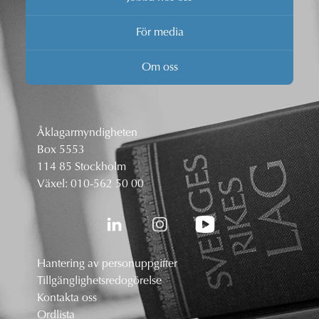
För media
Om oss
Åklagarmyndigheten
Box 5553
114 85 Stockholm
Växel:
010-562 50 00
Hantering av personuppgifter
Tillgänglighetsredogörelse
Kontakta oss
Ordlista