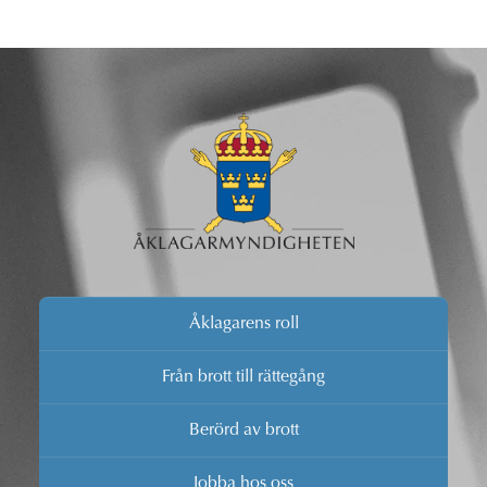
Åklagarens roll
Från brott till rättegång
Berörd av brott
Jobba hos oss