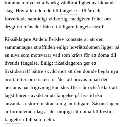
för annan mycket allvarlig våldbrottlighet av liknande
slag. Hovrätten dömde till
fängelse
i 18 år och
förverkade samtidigt villkorligt medgiven frihet om
drygt tio månader från ett tidigare fängelsestraff.
Riksåklagare Anders Perklev konstaterar att den
sammantagna strafftiden enligt hovrättsdomen ligger på
en nivå som motsvarar vad som krävs för att döma till
livstids
fängelse.
Enligt
riksåklagaren
ger ett
livstidsstraff
bättre skydd mot att den dömde begår nya
brott, eftersom risken för återfall prövas innan det
bestäms när frigivning kan ske. Det står också klart att
lagstiftarens avsikt är att
fängelse
på livstid ska
användas i större utsträckning än tidigare. Såsom lagen
är formulerad idag är det möjligt att döma till livstids
fängelse
i fall som detta.