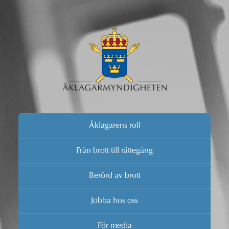
Åklagarens roll
Från brott till rättegång
Berörd av brott
Jobba hos oss
För media