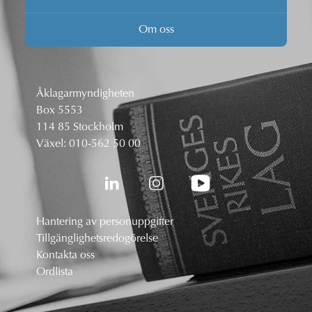
Om oss
Åklagarmyndigheten
Box 5553
114 85 Stockholm
Växel:
010-562 50 00
Hantering av personuppgifter
Tillgänglighetsredogörelse
Kontakta oss
Ordlista