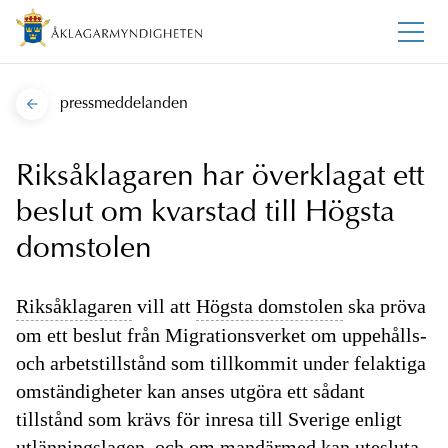
pressmeddelanden
Riksåklagaren har överklagat ett
beslut om kvarstad till Högsta
domstolen
Riksåklagaren
vill att
Högsta domstolen
ska pröva
om ett beslut från Migrationsverket om uppehålls-
och arbetstillstånd som tillkommit under felaktiga
omständigheter kan anses utgöra ett sådant
tillstånd som krävs för inresa till Sverige enligt
utlänningslagen, och om mandärmed kan utesluta