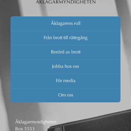
Åklagarens roll
Från brott till rättegång
Berörd av brott
Jobba hos oss
För media
Om oss
Åklagarmyndigheten
Box 5553