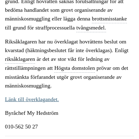
grund. Enligt hovrätten saknas förutsättningar för att
bedöma handlandet som grovt organiserande av
människosmuggling eller lägga denna
brottsmisstanke
till grund för straffprocessuella
tvångsmedel.
Riksåklagaren har nu överklagat hovrättens beslut om
kvarstad (häktningsbeslutet får inte överklagas). Enligt
riksåklagaren
är det av stor vikt för ledning av
rättstillämpningen att
Högsta domstolen
prövar om det
misstänkta förfarandet utgör grovt organiserande av
människosmuggling.
Länk till överklagandet.
Byråchef My Hedström
010-562 50 27