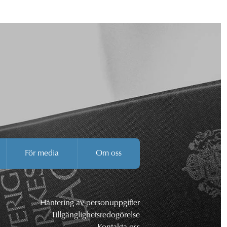
För media
Om oss
Hantering av personuppgifter
Tillgänglighetsredogörelse