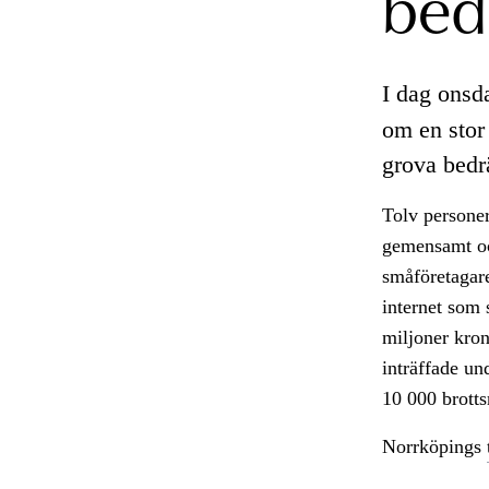
bed
I dag onsd
om en stor 
grova bedrä
Tolv personer
gemensamt och
småföretagare
internet som 
miljoner kron
inträffade u
10 000 brott
Norrköpings