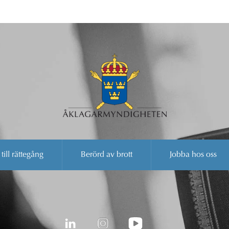
 till rättegång
Berörd av brott
Jobba hos oss