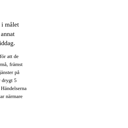
i målet
 annat
middag.
för att de
rmå, främst
jänster på
 drygt 5
. Händelserna
tar närmare