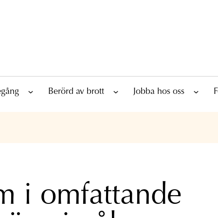
tegång
Berörd av brott
Jobba hos oss
F
 i omfattande