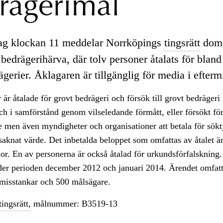
rägerimål
ag klockan 11 meddelar Norrköpings
tingsrätt
dom 
bedrägerihärva, där tolv personer åtalats för bland
gerier. Åklagaren är tillgänglig för media i efter
 är åtalade för grovt bedrägeri och försök till grovt bedrägeri 
 i samförstånd genom vilseledande förmått, eller försökt fö
 men även myndigheter och organisationer att betala för sökt
saknat värde. Det inbetalda beloppet som omfattas av åtalet är
or. En av personerna är också åtalad för urkundsförfalskning
nder perioden december 2012 och januari 2014. Ärendet omfat
smisstankar och 500 målsägare.
tingsrätt,
målnummer: B3519-13