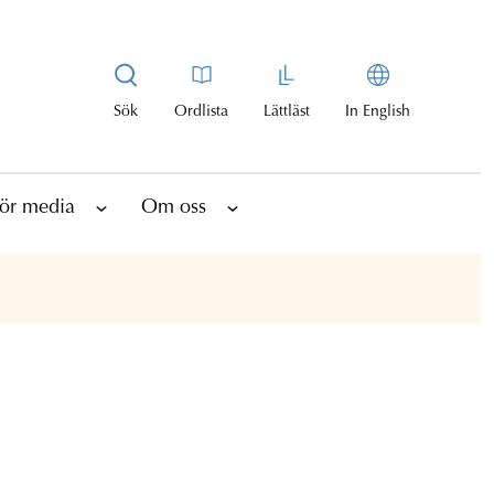
Sök
Ordlista
Lättläst
In English
ör media
Om oss