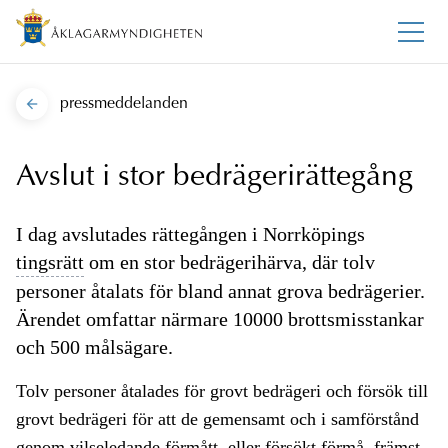
pressmeddelanden
Avslut i stor bedrägerirättegång
I dag avslutades rättegången i Norrköpings
tingsrätt
om en stor bedrägerihärva, där tolv
personer åtalats för bland annat grova bedrägerier.
Ärendet omfattar närmare 10000 brottsmisstankar
och 500 målsägare.
Tolv personer åtalades för grovt bedrägeri och försök till
grovt bedrägeri för att de gemensamt och i samförstånd
genom vilseledande förmått, eller försökt förmå, främst