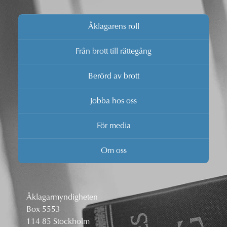
Åklagarens roll
Från brott till rättegång
Berörd av brott
Jobba hos oss
För media
Om oss
Åklagarmyndigheten
Box 5553
114 85 Stockholm