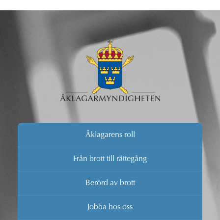
Åklagarens roll
Från brott till rättegång
Berörd av brott
Jobba hos oss