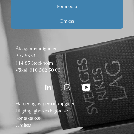
För media
Om oss
Åklagarmyndigheten
Box 5553
114 85 Stockholm
Växel:
010-562 50 00
Hantering av personuppgifter
Tillgänglighetsredogörelse
Kontakta oss
Ordlista