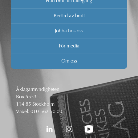
Från brott till rättegång
Berörd av brott
Jobba hos oss
För media
Om oss
Åklagarmyndigheten
Box 5553
114 85 Stockholm
Växel:
010-562 50 00