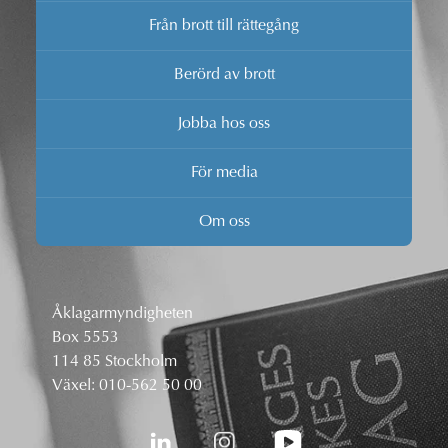
Från brott till rättegång
Berörd av brott
Jobba hos oss
För media
Om oss
Åklagarmyndigheten
Box 5553
114 85 Stockholm
Växel:
010-562 50 00