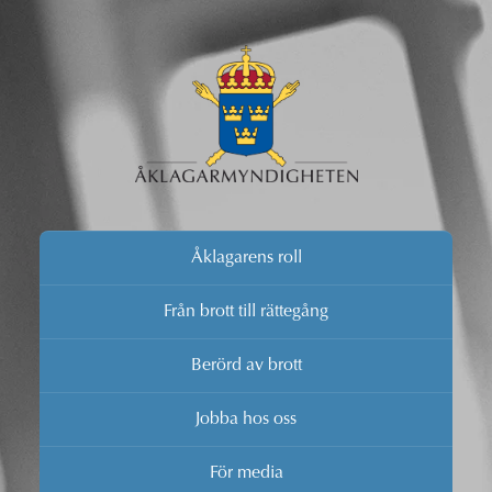
Åklagarens roll
Från brott till rättegång
Berörd av brott
Jobba hos oss
För media