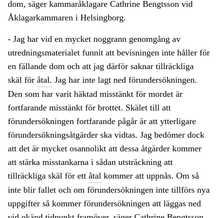
dom, säger kammaråklagare Cathrine Bengtsson vid
Åklagarkammaren i Helsingborg.
- Jag har vid en mycket noggrann genomgång av
utredningsmaterialet funnit att bevisningen inte håller för
en fällande dom och att jag därför saknar tillräckliga
skäl för
åtal.
Jag har inte lagt ned förundersökningen.
Den som har varit häktad misstänkt för mordet är
fortfarande misstänkt för brottet. Skälet till att
förundersökningen fortfarande pågår är att ytterligare
förundersökningsåtgärder ska vidtas. Jag bedömer dock
att det är mycket osannolikt att dessa åtgärder kommer
att stärka misstankarna i sådan utsträckning att
tillräckliga skäl för ett
åtal
kommer att uppnås. Om så
inte blir fallet och om förundersökningen inte tillförs nya
uppgifter så kommer förundersökningen att läggas ned
vid okänd tidpunkt framöver, säger Cathrine Bengtsson.