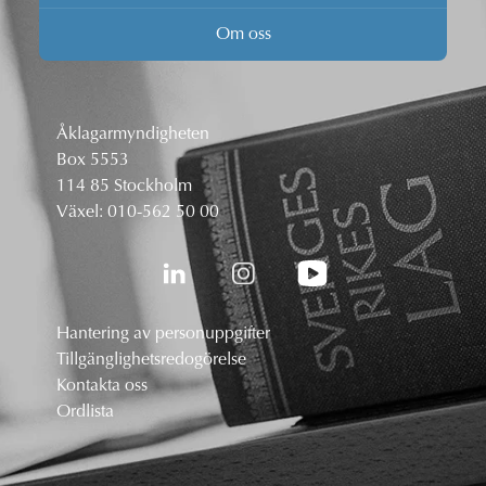
Om oss
Åklagarmyndigheten
Box 5553
114 85 Stockholm
Växel:
010-562 50 00
Hantering av personuppgifter
Tillgänglighetsredogörelse
Kontakta oss
Ordlista