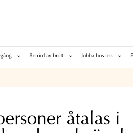
tegång
Berörd av brott
Jobba hos oss
F
personer åtalas i