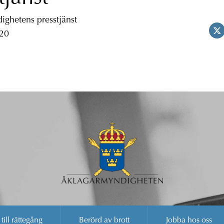
ghetens presstjänst
 20
 till rättegång
Berörd av brott
Jobba hos oss