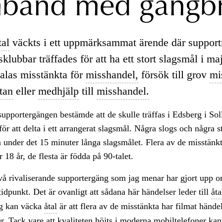
band med gängb
tal
väckts i ett uppmärksammat ärende där supportr
lubbar träffades för att ha ett stort slagsmål i ma
talas misstänkta för
misshandel,
försök till grov
mi
ftan
eller
medhjälp
till
misshandel.
supportergängen bestämde att de skulle träffas i Edsberg i So
ör att delta i ett arrangerat slagsmål. Några slogs och några 
 under det 15 minuter långa slagsmålet. Flera av de misstänkt
er 18 år, de flesta är födda på 90-talet.
två rivaliserande supportergäng som jag menar har gjort upp om
tidpunkt. Det är ovanligt att sådana här händelser leder till
åta
jag kan väcka
åtal
är att flera av de misstänkta har filmat händ
r. Tack vare att kvaliteten höjts i moderna mobiltelefoner kan