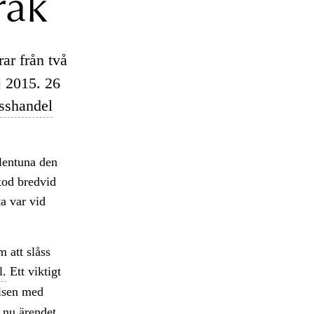
råk
ar från två
j 2015. 26
sshandel
llentuna den
stod bredvid
a var vid
 att slåss
l.
Ett viktigt
elsen med
 nu ärendet