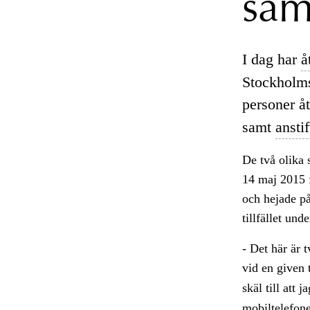
sam
I dag har
å
Stockholmsk
personer å
samt
ansti
De två olika 
14 maj 2015 f
och hejade på
tillfället und
- Det här är 
vid en given 
skäl till att 
mobiltelefone