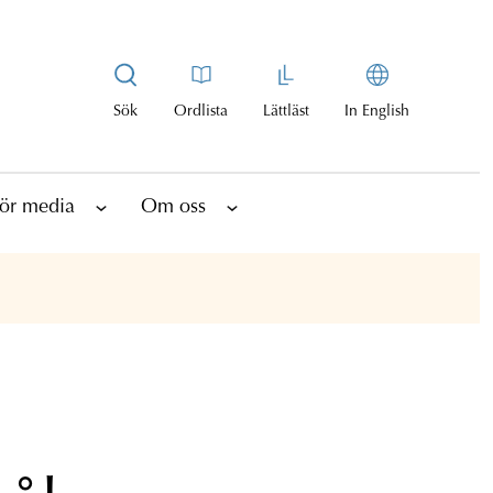
Sök
Ordlista
Lättläst
In English
ör media
Om oss