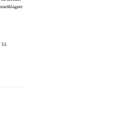
mmaråklagare
 53.