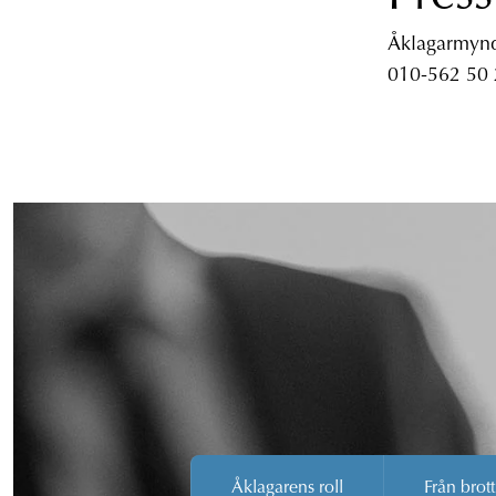
Åklagarmyndi
010-562 50
Åklagarens roll
Från brott