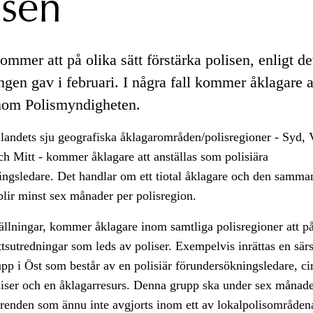
isen
mmer att på olika sätt förstärka polisen, enligt d
gen gav i februari. I några fall kommer åklagare att
inom Polismyndigheten.
landets sju geografiska åklagarområden/polisregioner - Syd, 
h Mitt - kommer åklagare att anställas som polisiära
ingsledare. Det handlar om ett tiotal åklagare och den samma
blir minst sex månader per polisregion.
llningar, kommer åklagare inom samtliga polisregioner att på 
ottsutredningar som leds av poliser. Exempelvis inrättas en sär
pp i Öst som består av en polisiär förundersökningsledare, ci
iser och en åklagarresurs. Denna grupp ska under sex månade
renden som ännu inte avgjorts inom ett av lokalpolisområdena