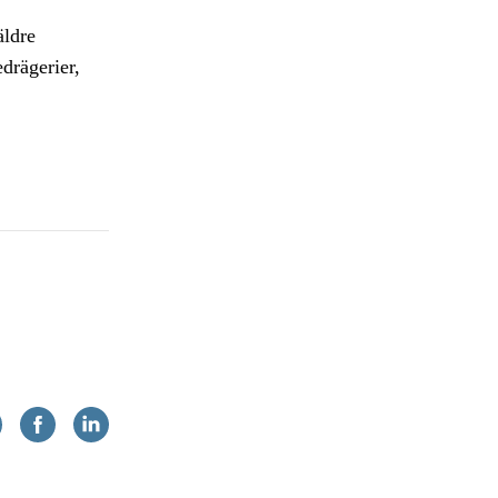
äldre
drägerier,