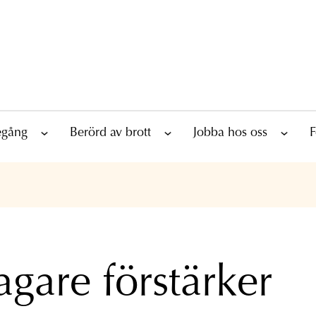
tegång
Berörd av brott
Jobba hos oss
F
agare förstärker