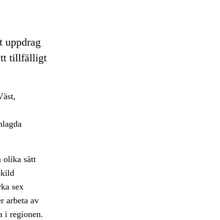
et uppdrag
 tillfälligt
Väst,
nlagda
olika sätt
skild
rka sex
r arbeta av
 i regionen.