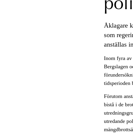
pol
Åklagare ko
som regerin
anställas 
Inom fyra av 
Bergslagen oc
förundersökn
tidsperioden 
Förutom anstä
bistå i de br
utredningsgru
utredande pol
mängdbrottsä