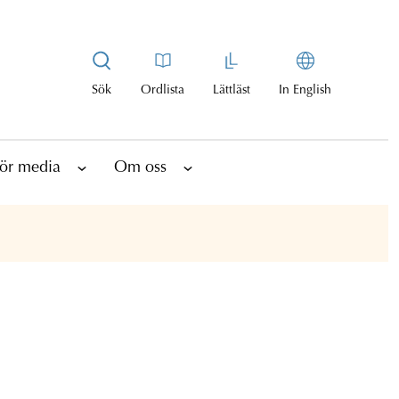
Sök
Ordlista
Lättläst
In English
ör media
Om oss