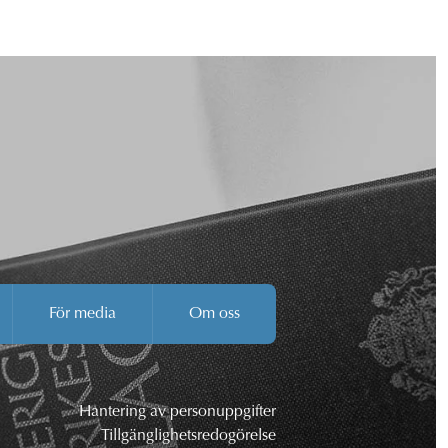
För media
Om oss
Hantering av personuppgifter
Tillgänglighetsredogörelse