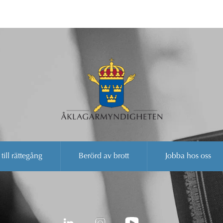
 till rättegång
Berörd av brott
Jobba hos oss