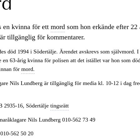
rd
s en kvinna för ett
mord
som hon erkände efter 22 
är tillgänglig för kommentarer.
des död 1994 i Södertälje. Ärendet avskrevs som självmord. 
en 63-årig kvinna för polisen att det istället var hon som dö
vinnan för
mord.
e Nils Lundberg är tillgänglig för media kl. 10-12 i dag fr
 2935-16, Södertälje
tingsrätt
aråklagare Nils Lundberg 010-562 73 49
n 010-562 50 20