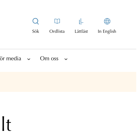
Sök
Ordlista
Lättläst
In English
ör media
Om oss
lt