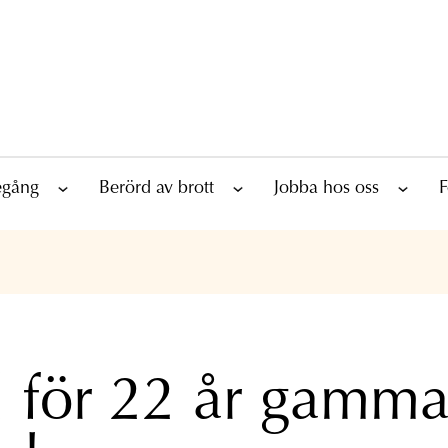
tegång
Berörd av brott
Jobba hos oss
F
l för 22 år gamma