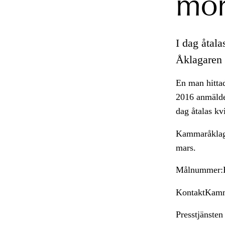
mo
I dag åtala
Åklagaren 
En man hitta
2016 anmälde 
dag åtalas k
Kammaråklagar
mars.
Målnummer:B
KontaktKamm
Presstjänste