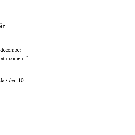
år.
I december
dat mannen. I
edag den 10