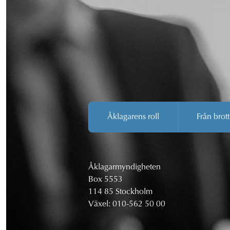
Åklagarens roll
Från brott
Åklagarmyndigheten
Box 5553
114 85 Stockholm
Växel:
010-562 50 00