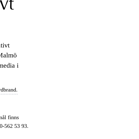
vt
tivt
 Malmö
media i
dbrand.
ål finns
10-562 53 93.