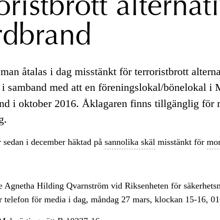
oristbrott alternati
dbrand
man åtalas i dag misstänkt för terroristbrott alterna
i samband med att en föreningslokal/bönelokal i
and i oktober 2016. Åklagaren finns tillgänglig för 
g.
r sedan i december häktad på
sannolika skäl
misstänkt för
mor
e Agnetha Hilding Qvarnström vid Riksenheten för säkerhetsm
er telefon för media i dag, måndag 27 mars, klockan 15-16, 0