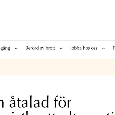
tegång
Berörd av brott
Jobba hos oss
F
 åtalad för