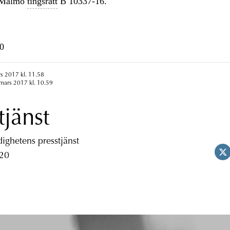
 Malmö
tingsrätt
B 10337-16.
0
s 2017 kl. 11.58
mars 2017 kl. 10.59
tjänst
ghetens presstjänst
 20