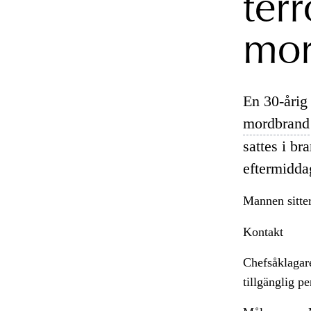
terr
mor
En 30-årig 
mordbrand
sattes i br
eftermidda
Mannen sitte
Kontakt
Chefsåklagar
tillgänglig p