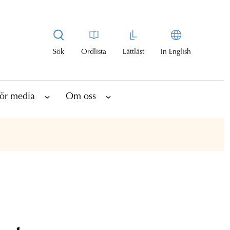
Sök
Ordlista
Lättläst
In English
ör media
Om oss