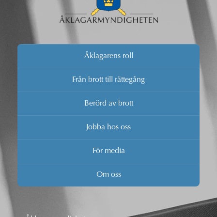
Åklagarens roll
Från brott till rättegång
Berörd av brott
Jobba hos oss
För media
Om oss