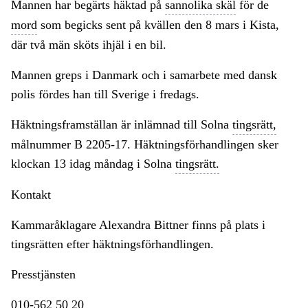
Mannen har begärts häktad på
sannolika skäl
för de
mord
som begicks sent på kvällen den 8 mars i Kista,
där två män sköts ihjäl i en bil.
Mannen greps i Danmark och i samarbete med dansk
polis fördes han till Sverige i fredags.
Häktningsframställan är inlämnad till Solna
tingsrätt,
målnummer B 2205-17. Häktningsförhandlingen sker
klockan 13 idag måndag i Solna
tingsrätt.
Kontakt
Kammaråklagare Alexandra Bittner finns på plats i
tingsrätten efter häktningsförhandlingen.
Presstjänsten
010-562 50 20