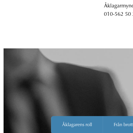
Åklagarmyndi
010-562 50
Åklagarens roll
Från brott