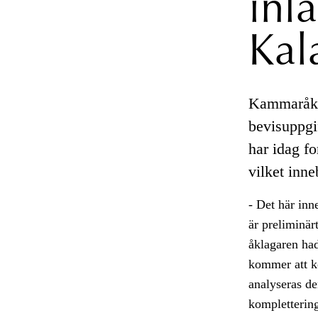
inl
Kal
Kammaråkla
bevisuppgif
har idag f
vilket inne
- Det här inn
är preliminä
åklagaren had
kommer att k
analyseras de
komplettering