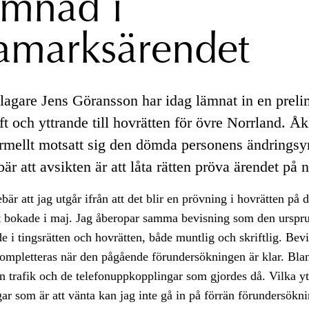
ämnad i
amarksärendet
gare Jens Göransson har idag lämnat in en preli
t och yttrande till hovrätten för övre Norrland. Å
ormellt motsatt sig den dömda personens ändringsy
bär att avsikten är att låta rätten pröva ärendet på n
ebär att jag utgår ifrån att det blir en prövning i hovrätten på
rt bokade i maj. Jag åberopar samma bevisning som den urspr
e i tingsrätten och hovrätten, både muntlig och skriftlig. Bev
ompletteras när den pågående förundersökningen är klar. Bla
n trafik och de telefonuppkopplingar som gjordes då. Vilka yt
ar som är att vänta kan jag inte gå in på förrän förundersökni