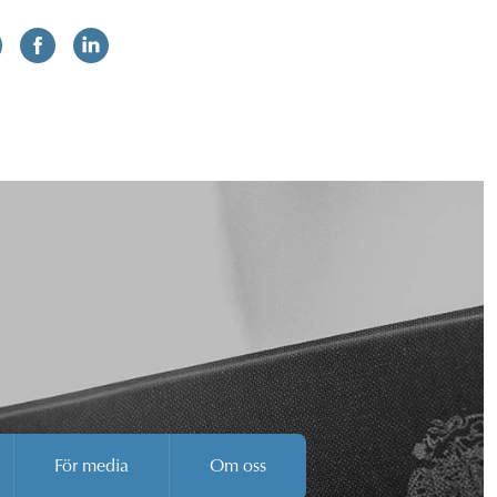
För media
Om oss