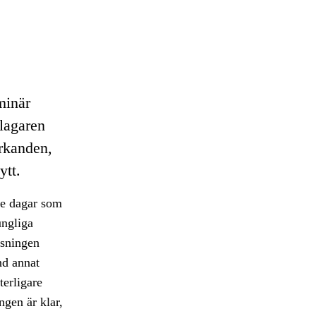
minär
klagaren
rkanden,
ytt.
 de dagar som
ungliga
isningen
nd annat
terligare
ngen är klar,