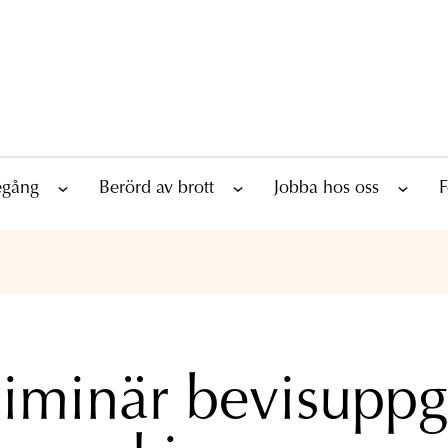
tegång
Berörd av brott
Jobba hos oss
F
liminär bevisuppgi