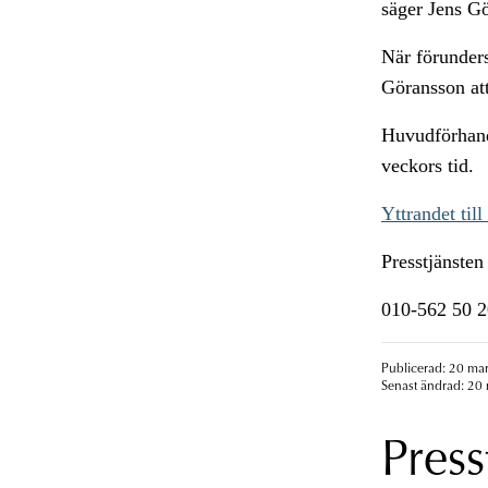
säger Jens G
När förunders
Göransson att
Huvudförhandl
veckors tid.
Yttrandet till
Presstjänsten
010-562 50 2
Publicerad: 20 mar
Senast ändrad: 20 
Press