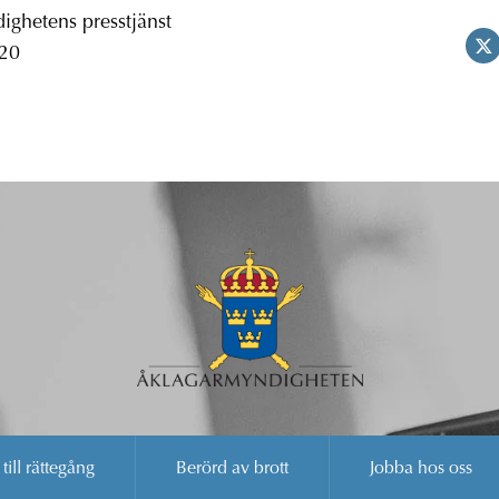
ghetens presstjänst
 20
 till rättegång
Berörd av brott
Jobba hos oss