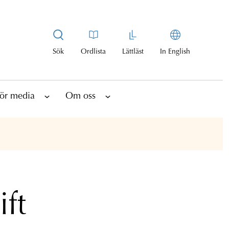
Sök
Ordlista
Lättläst
In English
ör media
Om oss
ft