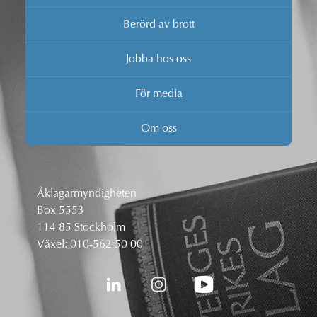
Berörd av brott
Jobba hos oss
För media
Om oss
Åklagarmyndigheten
Box 5553
114 85 Stockholm
Växel:
010-562 50 00