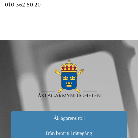
010-562 50 20
Åklagarens roll
Från brott till rättegång