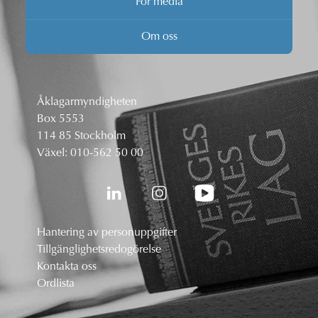
För media
Om oss
Åklagarmyndigheten
Box 5553
114 85 Stockholm
Växel:
010-562 50 00
Hantering av personuppgifter
Tillgänglighetsredogörelse
Kontakta oss
Ordlista