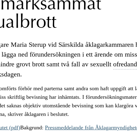
pmärksammat
ualbrott
are Maria Sterup vid Särskilda åklagarkammaren 
tt lägga ned förundersökningen i ett ärende om mis
ndre grovt brott samt två fall av sexuellt
ofredan
iksdagen.
omförts förhör med parterna samt andra som haft uppgift att 
iss skriftlig bevisning har inhämtats. I förundersökningsmateri
det saknas objektiv utomstående bevisning som kan klargöra 
na, skriver åklagaren i beslutet.
utet (pdf)
Bakgrund:
Pressmeddelande från Åklagarmyndighet