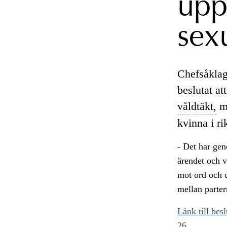
up
sex
Chefsåklag
beslutat a
våldtäkt,
mi
kvinna i r
- Det har gen
ärendet och v
mot ord och 
mellan parter
Länk till besl
26