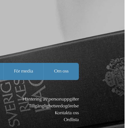
För media
Om oss
Hantering av personuppgifter
Tillgänglighetsredogörelse
Kontakta oss
Ordlista