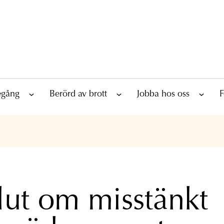
tegång
Berörd av brott
Jobba hos oss
F
lut om misstänkt