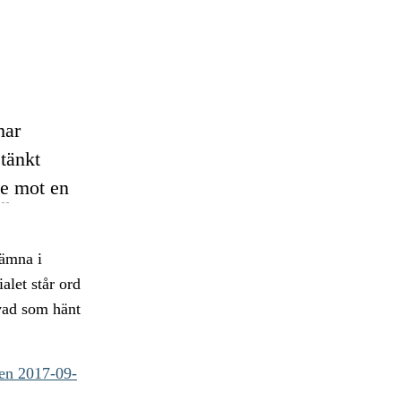
har
stänkt
de
mot en
lämna i
alet står ord
vad som hänt
en 2017-09-