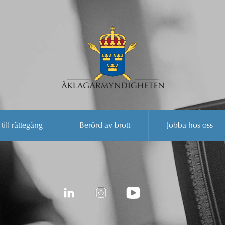
 till rättegång
Berörd av brott
Jobba hos oss