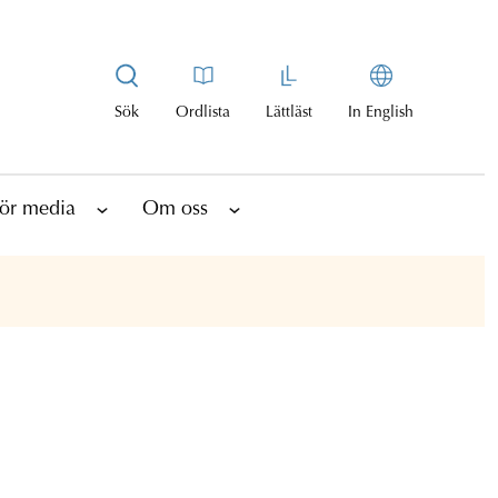
Sök
Ordlista
Lättläst
In English
ör media
Om oss