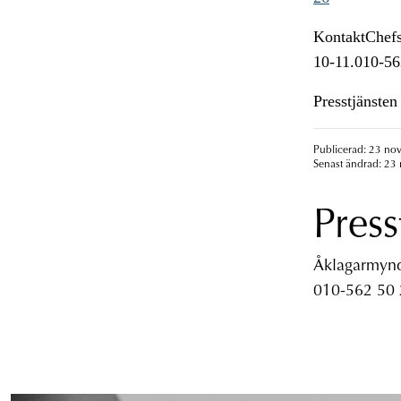
KontaktChefså
10-11.010-56
Presstjänste
Publicerad: 23 no
Senast ändrad: 23
Press
Åklagarmyndi
010-562 50