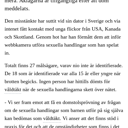
mera. Åklagarna är tillgängliga efter att dom
meddelats.
Den misstänkte har suttit vid sin dator i Sverige och via
intenet fått kontakt med unga flickor från USA, Kanada
och Skottland. Genom hot har han förmått dem att inför
webbkamera utföra sexuella handlingar som han spelat
in.
Totalt finns 27 målsägare, varav nio inte är identifierade.
De 18 som är identifierade var alla 15 år eller yngre när
brotten begicks. Ingen person har hittills dömts för
våldtäkt
när de sexuella handlingarna skett över nätet.
- Vi ser fram emot att få en domstolsprövning av frågan
om de sexuella handlingar som barnen utför på sig själva
kan bedömas som
våldtäkt.
Vi anser att det finns stöd i
praxis
för det och att de omständigheter som finns i det