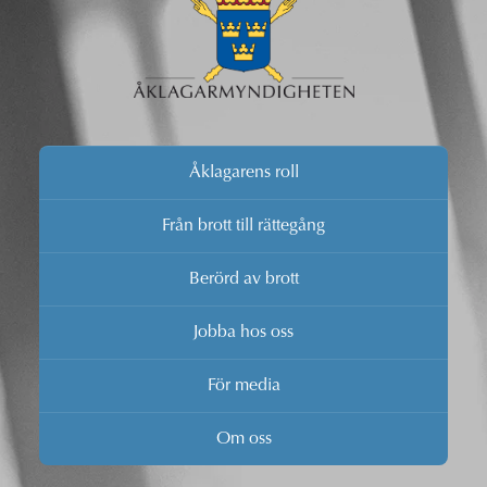
Åklagarens roll
Från brott till rättegång
Berörd av brott
Jobba hos oss
För media
Om oss